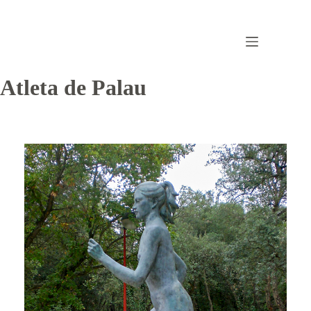
Omet
al
contingut
Atleta de Palau
Atleta de Palau